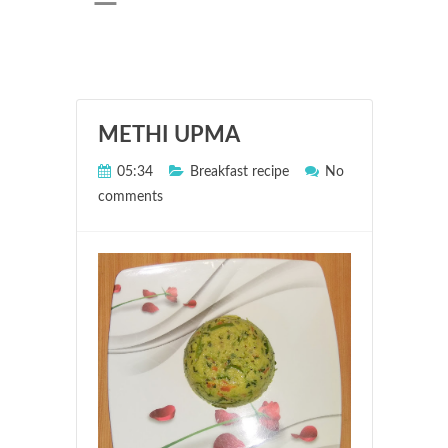
t
R
e
c
i
METHI UPMA
p
05:34
Breakfast recipe
No
e
comments
-
>