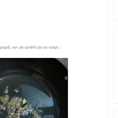
रा, इलाइची, लवग और दालचीनी डाल कर चलाइये ।