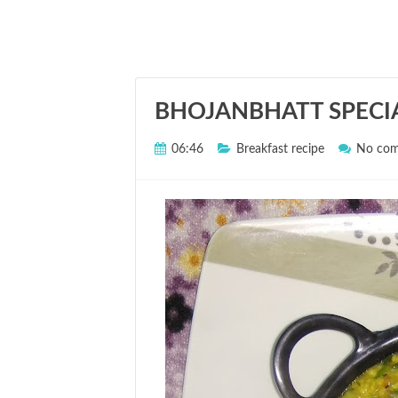
t
R
e
c
BHOJANBHATT SPECIA
i
p
06:46
Breakfast recipe
No co
e
-
>