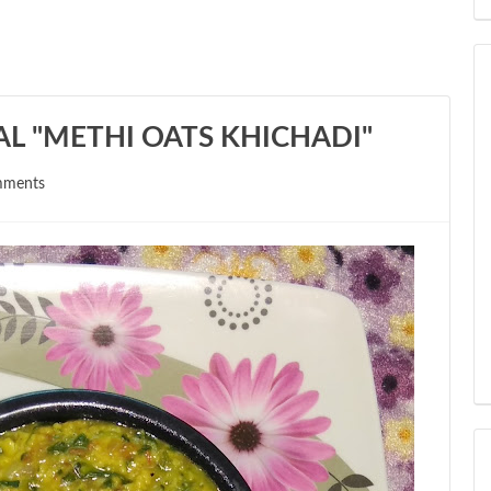
L "METHI OATS KHICHADI"
mments