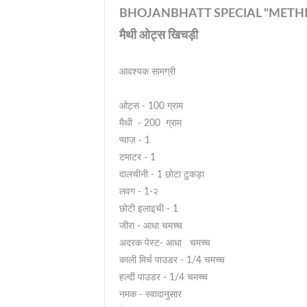
BHOJANBHATT SPECIAL "METHI
मैथी ओट्स खिचड़ी
आवश्यक सामग्री
ओट्स - 100 ग्राम
मैथी - 200 ग्राम
प्याज़ - 1
टमाटर - 1
दालचीनी - 1 छोटा टुकड़ा
लवग - 1-२
छोटी इलाइची - 1
जीरा - आधा चमच्च
अदरक पेस्ट- आधा चमच्च
काली मिर्च पाउडर - 1/4 चमच्च
हल्दी पाउडर - 1/4 चमच्च
नमक - स्वादानुसार