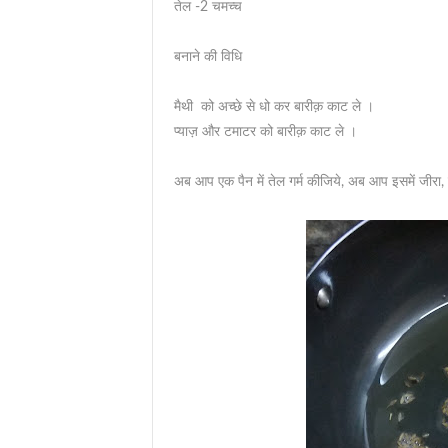
तेल -2 चमच्च
बनाने की विधि
मैथी को अच्छे से धो कर बारीक़ काट ले ।
प्याज़ और टमाटर को बारीक़ काट ले ।
अब आप एक पैन में तेल गर्म कीजिये, अब आप इसमें जी